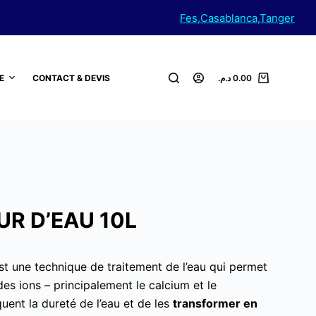
Fes,Casablanca,Tanger
E
CONTACT & DEVIS
د.م.
0.00
Panier
d’achat
R D’EAU 10L
st une technique de traitement de l’eau qui permet
des ions – principalement le calcium et le
ent la dureté de l’eau et de les
transformer en